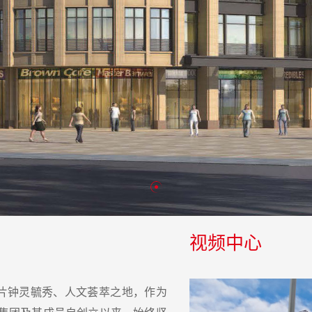
视频中心
这片钟灵毓秀、人文荟萃之地，作为